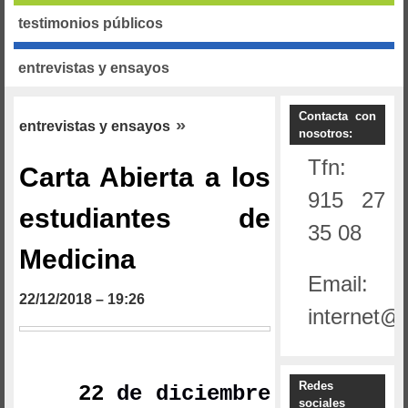
pública
testimonios públicos
07/08/2019 – 11:01
Comentario
entrevistas y ensayos
Legal sobre
Noticia de Ingresos Forzosos
30/09/2018 – 12:42
Contacta con
»
entrevistas y ensayos
Carta Abierta a los Médicos de Atención Primaria
nosotros:
15/08/2018 – 19:19
Tfn:
Carta Abierta a los
915 27
estudiantes de
35 08
Medicina
Email:
22/12/2018 – 19:26
internet@
Redes
22
de
diciembre
sociales