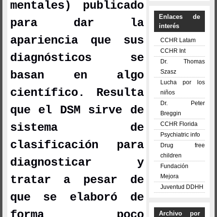
mentales) publicado
Enlaces de
para dar la
interés
apariencia que sus
CCHR Latam
CCHR Int
diagnósticos se
Dr. Thomas
Szasz
basan en algo
Lucha por los
científico. Resulta
niños
Dr. Peter
que el DSM sirve de
Breggin
CCHR Florida
sistema de
Psychiatric info
clasificación para
Drug free
children
diagnosticar y
Fundación
Mejora
tratar a pesar de
Juventud DDHH
que se elaboró de
forma poco
Archivo por