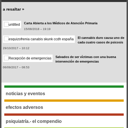
a resaltar »
El cannabis duro causa uno de
cada cuatro casos de psicosis
29/10/2017 – 10:12
Salvados de ser víctimas con una buena
intervención de emergencias
06/09/2017 – 08:53
Uno de cada diez conductores muertos tomaba psicofármacos, según
las autopsias
07/07/2017 – 11:15
Ingreso Psiquiátrico Involuntario: Comparación de las Legislaciones
Española y Británicas
noticias y eventos
07/04/2017 – 20:32
Los niños españoles tratados con psicofármacos que alteran
la mente no están enfermos
efectos adversos
02/12/2016 – 12:02
psiquiatría.- el compendio
Psiquiatría,
pseudociencia y sanidad