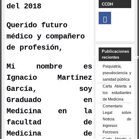
CCDH
del 201
8
mmmm
Querido futuro
médico y compañero
de profesión,
Publicaciones
mmmmmmmmmmmmmmmmmmmmmmmmmmmm
recientes
Mi nombre es
Psiquiatría,
pseudociencia y
Ignacio Martínez
sanidad pública
Carta Abierta a
García, soy
los estudiantes
Graduado en
de Medicina
Comentario
Medicina en la
Legal sobre
Noticia de
facultad de
Ingresos
Medicina de
Forzosos
Carta Abierta a