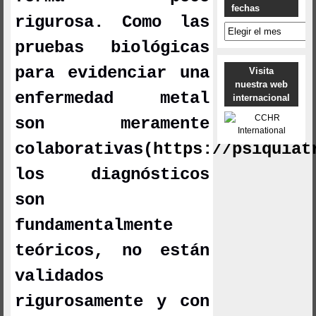
fechas
rigurosa. Como las
Archivo
por
pruebas biológicas
fechas
para evidenciar una
Visita
nuestra web
enfermedad metal
internacional
son meramente
colaborativas
(
https://psiquiat
los diagnósticos
son
fundamentalmente
teóricos, no están
validados
rigurosamente y con