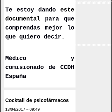
mmmmmmmmmmmmmmmmmmmmmmmmmmmm
Te estoy dando
este
documental
p
ara que
comprendas mejor lo
que quiero decir.
mmmmmmmmmmmmmmmmmmmmmmmmmmmm
mmmmmmmmmmm
Médico y
comisionado de CCDH
España
Cocktail de psicofármacos
13/04/2017 – 09:49