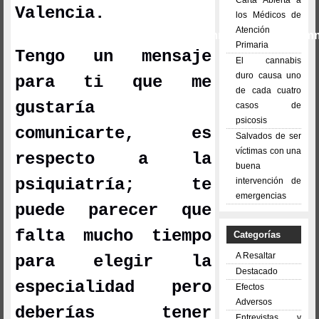
Valencia.
los Médicos de
Atención
mmmmmmmmmmmmmmmmmmmmmmmmmmmm
Primaria
Tengo un mensaje
El cannabis
duro causa uno
para ti que me
de cada cuatro
gustaría
casos de
psicosis
comunicarte, es
Salvados de ser
víctimas con una
respecto a la
buena
psiquiatría; te
intervención de
emergencias
puede parecer que
falta mucho tiempo
Categorías
A Resaltar
para elegir la
Destacado
especialidad pero
Efectos
Adversos
deberías tener
Entrevistas y