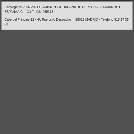
Copyright © 2006-2021 COMISIÓN CIUDADANA DE DERECHOS HUMANOS DE
ESPAÑA A.C. - C.I.F.: G84265313
Calle del Príncipe 12 - 4º, Puerta A, Despacho 4, 28012 MADRID - Teléfono 915 27 35
08