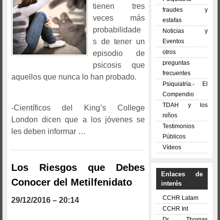
tienen tres
fraudes y
veces más
estafas
probabilidade
Noticias y
s de tener un
Eventos
otros
episodio de
preguntas
psicosis que
frecuentes
aquellos que nunca lo han probado.
Psiquiatría.- El
Compendio
TDAH y los
-Científicos del King’s College
niños
London dicen que a los jóvenes se
Testimonios
les deben informar …
Públicos
Vídeos
Los Riesgos que Debes
Enlaces de
Conocer del Metilfenidato
interés
CCHR Latam
29/12/2016 – 20:14
CCHR Int
Dr. Thomas