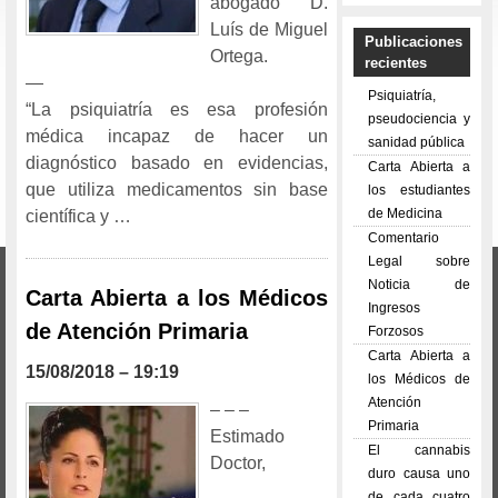
abogado D.
Luís de Miguel
Publicaciones
Ortega.
recientes
—
Psiquiatría,
“La psiquiatría es esa profesión
pseudociencia y
médica incapaz de hacer un
sanidad pública
diagnóstico basado en evidencias,
Carta Abierta a
que utiliza medicamentos sin base
los estudiantes
de Medicina
científica y …
Comentario
Legal sobre
Noticia de
Carta Abierta a los Médicos
Ingresos
de Atención Primaria
Forzosos
Carta Abierta a
15/08/2018 – 19:19
los Médicos de
Atención
– – –
Primaria
Estimado
El cannabis
Doctor,
duro causa uno
de cada cuatro