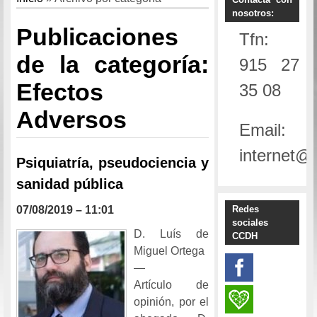
nosotros:
Publicaciones
Tfn:
de la categoría:
915 27
Efectos
35 08
Adversos
Email:
internet@
Psiquiatría, pseudociencia y
sanidad pública
Redes
07/08/2019 – 11:01
sociales
D. Luís de
CCDH
Miguel Ortega
—
Artículo de
opinión, por el