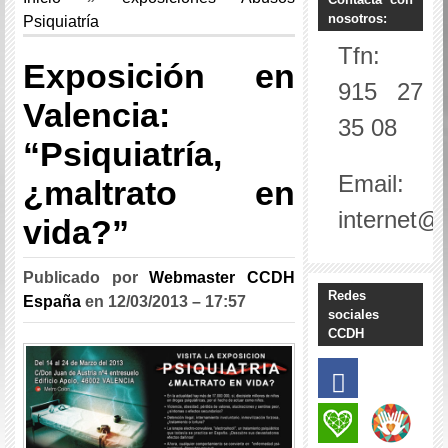
nosotros:
Psiquiatría
Tfn:
Exposición en
915 27
Valencia:
35 08
“Psiquiatría,
Email:
¿maltrato en
internet@
vida?”
Publicado por
Webmaster CCDH
Redes
España
en
12/03/2013 – 17:57
sociales
CCDH