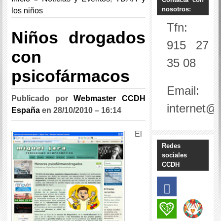
nosotros:
los niños
Tfn:
Niños drogados
915 27
con
35 08
psicofármacos
Email:
Publicado por
Webmaster CCDH
internet@
España
en
28/10/2010 – 16:14
El
Redes
sociales
CCDH