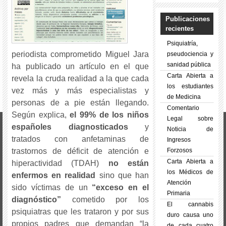
Publicaciones
recientes
Psiquiatría,
periodista comprometido Miguel Jara
pseudociencia y
sanidad pública
ha publicado un artículo en el que
Carta Abierta a
revela la cruda realidad a la que cada
los estudiantes
vez más y más especialistas y
de Medicina
personas de a pie están llegando.
Comentario
Según explica,
el 99% de los niños
Legal sobre
españoles diagnosticados
y
Noticia de
tratados con anfetaminas de
Ingresos
Forzosos
trastornos de déficit de atención e
Carta Abierta a
hiperactividad (TDAH)
no están
los Médicos de
enfermos en realidad
sino que han
Atención
sido víctimas de un
“exceso en el
Primaria
diagnóstico”
cometido por los
El cannabis
psiquiatras que les trataron y por sus
duro causa uno
propios padres que demandan “la
de cada cuatro