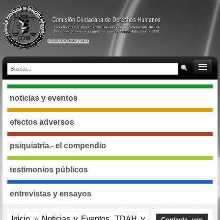
noticias y eventos
efectos adversos
psiquiatría.- el compendio
testimonios públicos
entrevistas y ensayos
Inicio
»
Noticias y Eventos
,
TDAH y
Contacta con