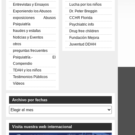
Entrevistas y Ensayos
Lucha por los niños
Exponiendo los Abusos
Dr. Peter Breggin
exposiciones Abusos
CCHR Florida
Psiquiatría
Psychiatric info
fraudes y estafas
Drug free children
Noticias y Eventos
Fundación Mejora
otros
Juventud DDHH
preguntas frecuentes
Psiquiatría.- El
Compendio
TDAH y los niños
Testimonios Públicos
Vídeos
Archivo por fechas
Archivo
por
fechas
Visita nuestra web internacional