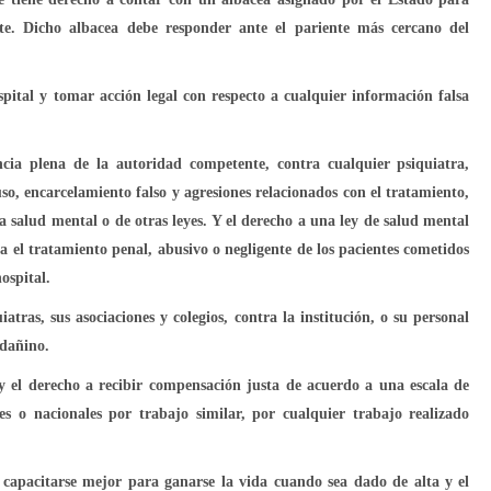
nte. Dicho albacea debe responder ante el pariente más cercano del
ospital y tomar acción legal con respecto a cualquier información falsa
encia plena de la autoridad competente, contra cualquier psiquiatra,
so, encarcelamiento falso y agresiones relacionados con el tratamiento,
la salud mental o de otras leyes. Y el derecho a una ley de salud mental
 el tratamiento penal, abusivo o negligente de los pacientes cometidos
ospital.
tras, sus asociaciones y colegios, contra la institución, o su personal
 dañino.
y el derecho a recibir compensación justa de acuerdo a una escala de
les o nacionales por trabajo similar, por cualquier trabajo realizado
capacitarse mejor para ganarse la vida cuando sea dado de alta y el