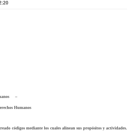
2:20
Humanos –
Derechos Humanos
eado códigos mediante los cuales alinean sus propósitos y actividades.