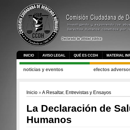
INICIO
AVISO LEGAL
QUÉ ES CCDH
MATERIAL IN
noticias y eventos
efectos adverso
Inicio
»
A Resaltar
,
Entrevistas y Ensayos
La Declaración de Sa
Humanos