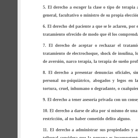
5.
El derecho a escoger la clase o tipo de terapi
general, facultativo o ministro de su propia elecció
6.
El derecho del paciente a que se le aclaren, por 
tratamiento ofrecido de modo que él los comprend
7.
El derecho de aceptar o rechazar el tratamien
tratamiento de electrochoque, shock de insulina, l
de aversión, narco terapia, la terapia de sueño p
8.
El derecho a presentar denuncias oficiales, si
personal no-psiquiátrico, abogados y legos en 
tortura, cruel, inhumano o degradante, o cualquier
9.
El derecho a tener asesoría privada con un conse
10.
El derecho a darse de alta por sí mismo de una
restricción, al no haber cometido delito alguno.
11.
El derecho a administrar sus propiedades y asu
tribunal considera que la persona es incompetent