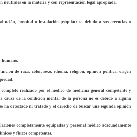
n neutrales en la materia y con representación legal apropiada.
tución, hospital o instalación psiquiátrica debido a sus creencias o
er humano.
tinción de raza, color, sexo, idioma, religión, opinión política, origen
opiedad.
co completo realizado por el médico de medicina general competente y
 la causa de la condición mental de la persona no es debido a alguna
 se ha detectado ni tratado y el derecho de buscar una segunda opinión
stalaciones completamente equipadas y personal médico adecuadamente
ínicos y físicos competentes.