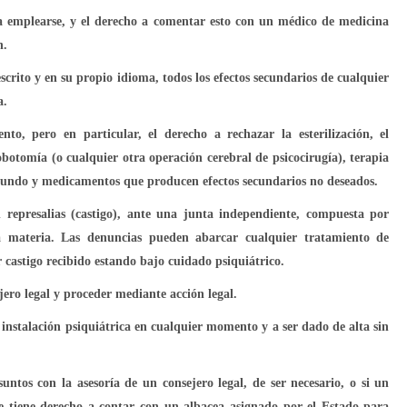
a a emplearse, y el derecho a comentar esto con un médico de medicina
n.
escrito y en su propio idioma, todos los efectos secundarios de cualquier
a.
to, pero en particular, el derecho a rechazar la esterilización, el
obotomía (o cualquier otra operación cerebral de psicocirugía), terapia
rofundo y medicamentos que producen efectos secundarios no deseados.
n represalias (castigo), ante una junta independiente, compuesta por
la materia. Las denuncias pueden abarcar cualquier tratamiento de
 castigo recibido estando bajo cuidado psiquiátrico.
jero legal y proceder mediante acción legal.
 instalación psiquiátrica en cualquier momento y a ser dado de alta sin
ntos con la asesoría de un consejero legal, de ser necesario, o si un
e tiene derecho a contar con un albacea asignado por el Estado para