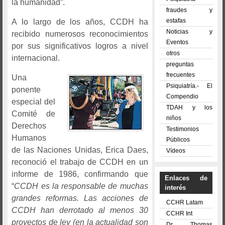
la humanidad”.
fraudes y
estafas
A lo largo de los años, CCDH ha
Noticias y
recibido numerosos reconocimientos
Eventos
por sus significativos logros a nivel
otros
internacional.
preguntas
frecuentes
Una
Psiquiatría.- El
ponente
Compendio
especial del
TDAH y los
Comité de
niños
Derechos
Testimonios
Humanos
Públicos
de las Naciones Unidas, Erica Daes,
Vídeos
reconoció el trabajo de CCDH en un
informe de 1986, confirmando que
Enlaces de
“
CCDH es la responsable de muchas
interés
grandes reformas. Las acciones de
CCHR Latam
CCDH han derrotado al menos 30
CCHR Int
proyectos de ley (en la actualidad son
Dr. Thomas