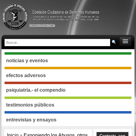
noticias y eventos
efectos adversos
psiquiatría.- el compendio
testimonios públicos
entrevistas y ensayos
Inicio
»
Exponiendo los Abusos
,
otros
Contacta con