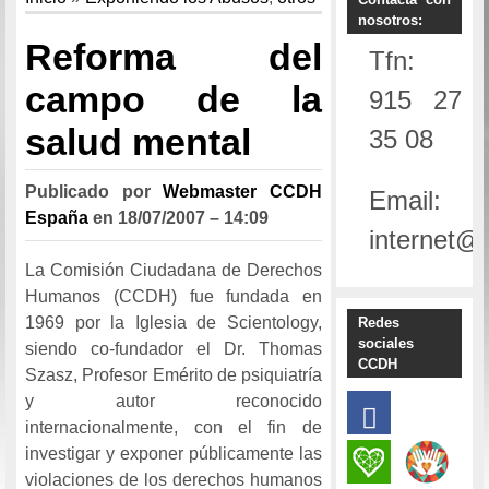
nosotros:
Reforma del
Tfn:
campo de la
915 27
salud mental
35 08
Publicado por
Webmaster CCDH
Email:
España
en
18/07/2007 – 14:09
internet@
La Comisión Ciudadana de Derechos
Humanos (CCDH) fue fundada en
1969 por la Iglesia de Scientology,
Redes
sociales
siendo co-fundador el Dr. Thomas
CCDH
Szasz, Profesor Emérito de psiquiatría
y autor reconocido
internacionalmente, con el fin de
investigar y exponer públicamente las
violaciones de los derechos humanos